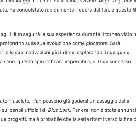
 personaggi più amati della serie, Seishiro Nagi. Nagi, con i
sata, ha conquistato rapidamente il cuore dei fan, e questo f
i, il film seguirà la sua esperienza durante il torneo visto n
profondito sulla sua evoluzione come giocatore. Sarà
eri e le sue motivazioni più intime, esplorando il suo genio
la serie, questo spin-off sarà imperdibile, e il suo successo
tato rilasciato, i fan possono già godersi un assaggio della
ui canali ufficiali di
Blue Lock
. Per ora, non è stata annunc
ue progetti, ma è probabile che la serie ritorni verso la fine 