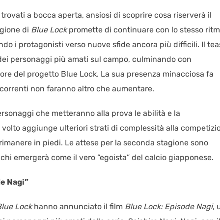
 trovati a bocca aperta, ansiosi di scoprire cosa riserverà il
agione di
Blue Lock
promette di continuare con lo stesso rit
o i protagonisti verso nuove sfide ancora più difficili. Il tea
i dei personaggi più amati sul campo, culminando con
eatore del progetto Blue Lock. La sua presenza minacciosa fa
 concorrenti non faranno altro che aumentare.
rsonaggi che metteranno alla prova le abilità e la
volto aggiunge ulteriori strati di complessità alla competizi
a rimanere in piedi. Le attese per la seconda stagione sono
e chi emergerà come il vero “egoista” del calcio giapponese.
de Nagi”
Blue Lock
hanno annunciato il film
Blue Lock: Episode Nagi
, 