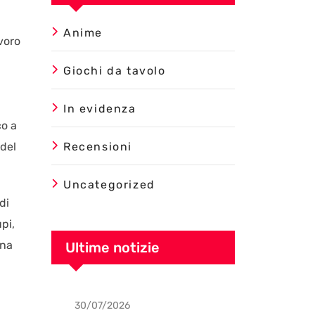
Anime
voro
Giochi da tavolo
In evidenza
co a
 del
Recensioni
Uncategorized
di
pi,
una
Ultime notizie
30/07/2026
Uncategorized