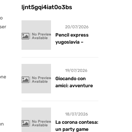
ljnt5gqi4iat0o3bs
mo
ser
20/07/2026
Pencil express
yugoslavia –
recensione
19/07/2026
one
Giocando con
amici: avventure e
risate
18/07/2026
La corona contesa:
un
un party game