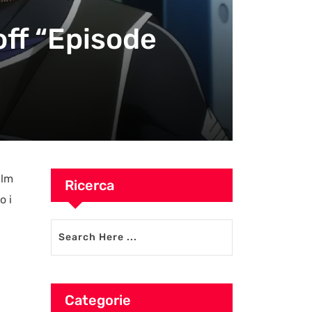
-off “Episode
ilm
Ricerca
o i
Categorie