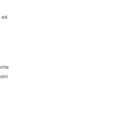
, ed
ente
ioni