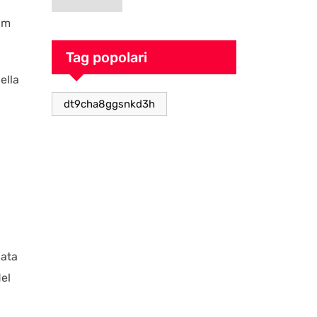
l
goblin pieno di
ilm
caos
Tag popolari
ella
dt9cha8ggsnkd3h
iata
del