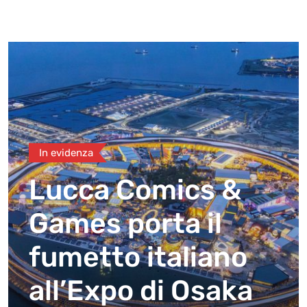
In evidenza
Lucca Comics &
Games porta il
fumetto italiano
all’Expo di Osaka