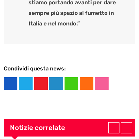
stiamo portando avanti per dare
sempre più spazio al fumetto in
Italia e nel mondo.”
Condividi questa news:
Y
L
W
C
S
o
i
h
l
t
u
n
a
o
u
t
k
t
u
m
u
e
s
d
b
Notizie correlate
b
d
a
l