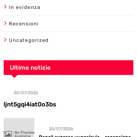
In evidenza
Recensioni
Uncategorized
Ultime notizie
30/07/2026
Uncategorized
ljnt5gqi4iat0o3bs
20/07/2026