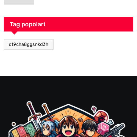
Tag popolari
dt9cha8ggsnkd3h