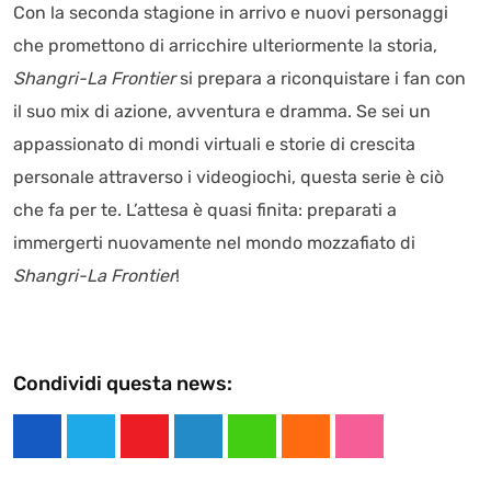
Con la seconda stagione in arrivo e nuovi personaggi
che promettono di arricchire ulteriormente la storia,
Shangri-La Frontier
si prepara a riconquistare i fan con
il suo mix di azione, avventura e dramma. Se sei un
appassionato di mondi virtuali e storie di crescita
personale attraverso i videogiochi, questa serie è ciò
che fa per te. L’attesa è quasi finita: preparati a
immergerti nuovamente nel mondo mozzafiato di
Shangri-La Frontier
!
Condividi questa news:
Y
L
W
C
S
o
i
h
l
t