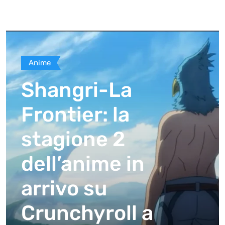
Anime
Shangri-La
Frontier: la
stagione 2
dell’anime in
arrivo su
Crunchyroll a