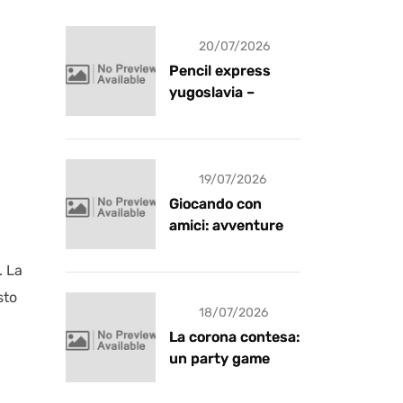
20/07/2026
Pencil express
yugoslavia –
recensione
19/07/2026
Giocando con
amici: avventure e
risate
. La
sto
18/07/2026
La corona contesa:
un party game
goblin pieno di
caos