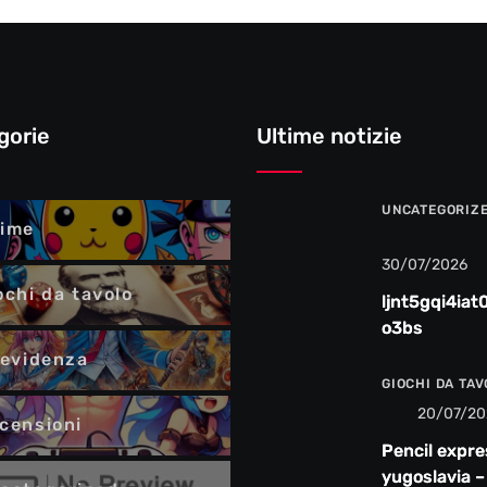
gorie
Ultime notizie
UNCATEGORIZ
ime
30/07/2026
ochi da tavolo
ljnt5gqi4iat
o3bs
 evidenza
GIOCHI DA TA
20/07/20
censioni
Pencil expre
yugoslavia –