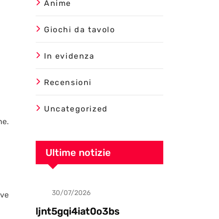
Anime
Giochi da tavolo
In evidenza
Recensioni
Uncategorized
ne.
Ultime notizie
30/07/2026
Uncategorized
eve
ljnt5gqi4iat0o3bs