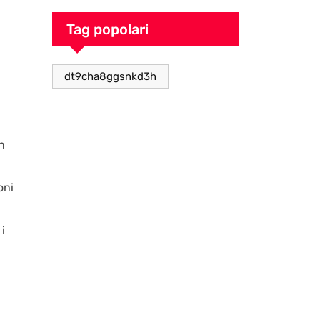
Tag popolari
dt9cha8ggsnkd3h
n
oni
i