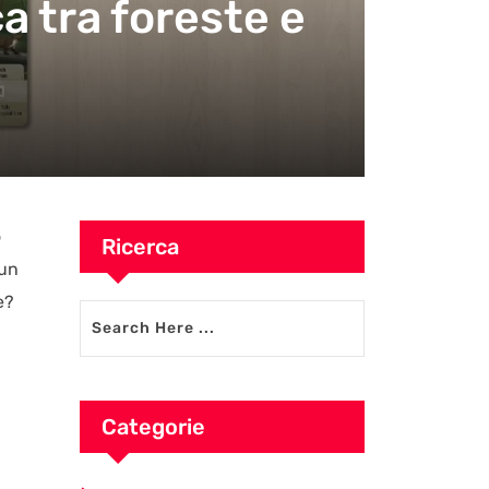
a tra foreste e
o
Ricerca
 un
e?
Categorie