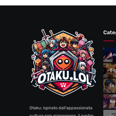
Cate
An
Gi
In
Re
Otaku: ispirato dall'appassionata
cultura pop giapponese, il nostro