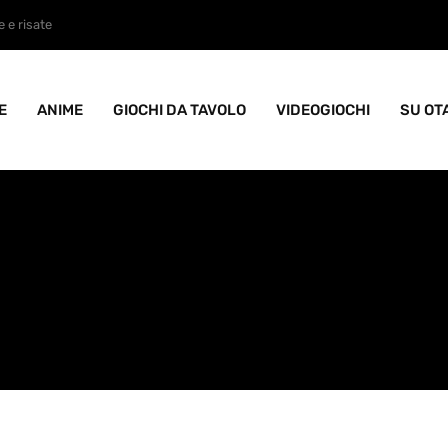
ame goblin pieno di caos
E
ANIME
GIOCHI DA TAVOLO
VIDEOGIOCHI
SU OT