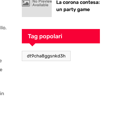
La corona contesa:
un party game
goblin pieno di
caos
llo.
Tag popolari
dt9cha8ggsnkd3h
e
re
in
i