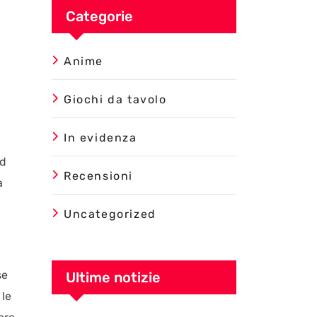
Categorie
Anime
Giochi da tavolo
In evidenza
a
ad
Recensioni
a
Uncategorized
se
Ultime notizie
 le