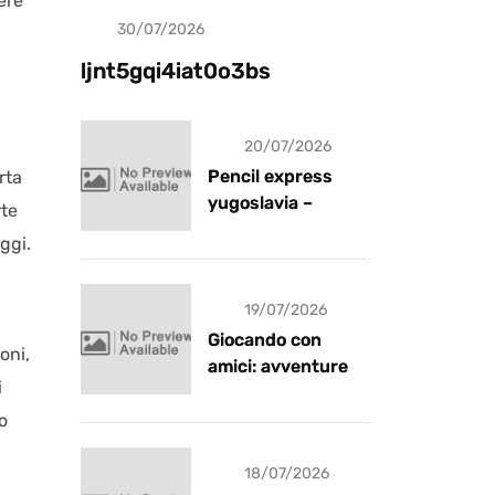
ere
30/07/2026
Uncategorized
ljnt5gqi4iat0o3bs
20/07/2026
Pencil express
rta
yugoslavia –
rte
recensione
ggi.
19/07/2026
Giocando con
oni,
amici: avventure e
i
risate
o
18/07/2026