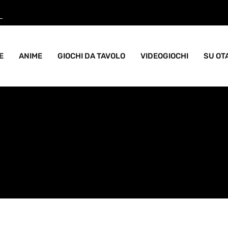
ame goblin pieno di caos
E
ANIME
GIOCHI DA TAVOLO
VIDEOGIOCHI
SU OT