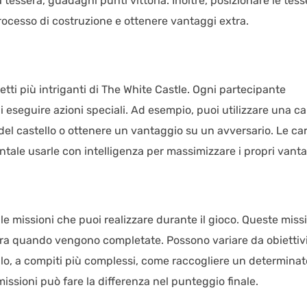
 tessera, guadagni punti vittoria. Inoltre, posizionare le tess
processo di costruzione e ottenere vantaggi extra.
tti più intriganti di The White Castle. Ogni partecipante
 eseguire azioni speciali. Ad esempio, puoi utilizzare una ca
 del castello o ottenere un vantaggio su un avversario. Le ca
tale usarle con intelligenza per massimizzare i propri vanta
lle missioni che puoi realizzare durante il gioco. Queste missi
extra quando vengono completate. Possono variare da obiettiv
llo, a compiti più complessi, come raccogliere un determinat
issioni può fare la differenza nel punteggio finale.