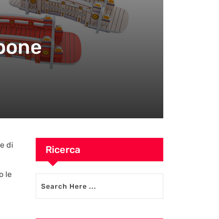
ppone
e di
Ricerca
o le