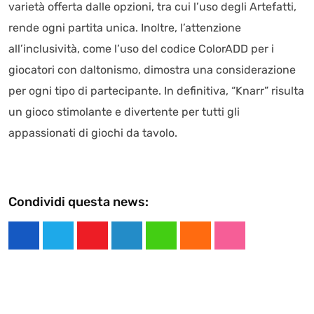
varietà offerta dalle opzioni, tra cui l’uso degli Artefatti,
rende ogni partita unica. Inoltre, l’attenzione
all’inclusività, come l’uso del codice ColorADD per i
giocatori con daltonismo, dimostra una considerazione
per ogni tipo di partecipante. In definitiva, “Knarr” risulta
un gioco stimolante e divertente per tutti gli
appassionati di giochi da tavolo.
Condividi questa news:
Y
L
W
C
S
o
i
h
l
t
u
n
a
o
u
t
k
t
u
m