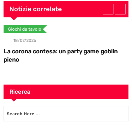
u
e
s
d
b
Notizie correlate
b
d
a
l
e
I
p
e
Giochi da tavolo
n
p
U
18/07/2026
p
La corona contesa: un party game goblin
o
pieno
n
Ricerca