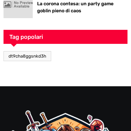
La corona contesa: un party game
goblin pieno di caos
Tag popolari
dt9cha8ggsnkd3h